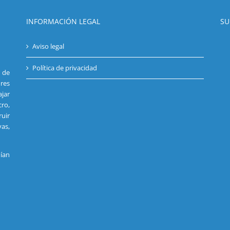
INFORMACIÓN LEGAL
SU
Aviso legal
Política de privacidad
s de
res
jar
cro,
uir
vas,
ían