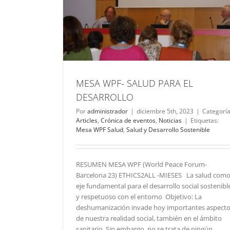
DESARROLLO
Noticias
MESA WPF- SALUD PARA EL
DESARROLLO
Por
administrador
|
diciembre 5th, 2023
|
Categoría
Articles
,
Crónica de eventos
,
Noticias
|
Etiquetas:
Mesa WPF Salud
,
Salud y Desarrollo Sostenible
RESUMEN MESA WPF (World Peace Forum-
Barcelona 23) ETHICS2ALL -MIESES La salud com
eje fundamental para el desarrollo social sostenibl
y respetuoso con el entorno Objetivo: La
deshumanización invade hoy importantes aspect
de nuestra realidad social, también en el ámbito
sanitario. Sin embargo, no se trata de ningún