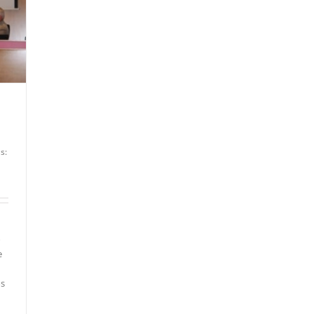
s:
o
e
os