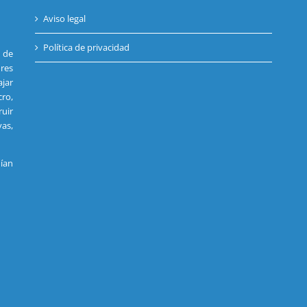
Aviso legal
Política de privacidad
s de
res
jar
cro,
uir
vas,
ían