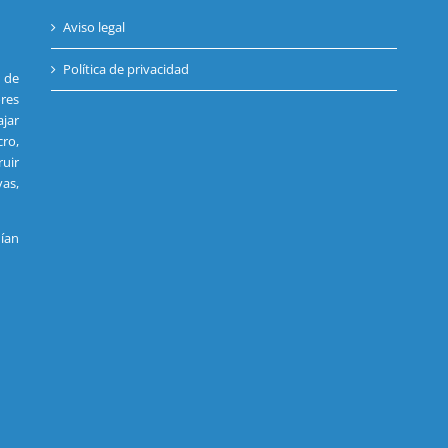
Aviso legal
Política de privacidad
s de
res
jar
cro,
uir
vas,
ían