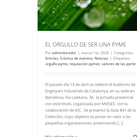
A PYME
Noticias
EL ORGULLO DE SER UNA PYME
Por
administrador
|
marzo 1st, 2026
|
Categorías:
Articles
,
Crónica de eventos
,
Noticias
|
Etiquetas:
orgullo pyme
,
reputación pymes
,
valores de las pyme
El pasado día 13 de abril se celebró el Auditorio de
Enginyers Industrials de Catalunya, en su sede en
Barcelona, Vía Laietana, 39, la jornada presencial
con este título, organizada por MIESES con la
colaboración de EIC. Se presentó la Guía #41 de la
Colección, cuyo objetivo es poner en valor a las
pequeñas organizaciones, potenciando [...]
Más información