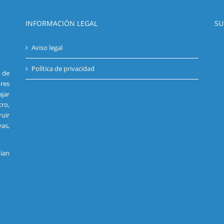
INFORMACIÓN LEGAL
SU
Aviso legal
Política de privacidad
s de
res
jar
cro,
uir
vas,
ían