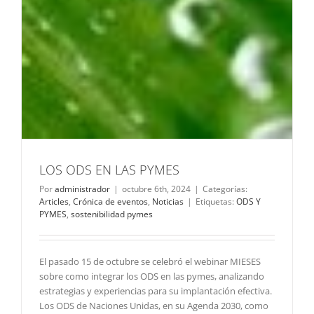
LOS ODS EN LAS PYMES
Por
administrador
|
octubre 6th, 2024
|
Categorías:
Articles
,
Crónica de eventos
,
Noticias
|
Etiquetas:
ODS Y
PYMES
,
sostenibilidad pymes
El pasado 15 de octubre se celebró el webinar MIESES
sobre como integrar los ODS en las pymes, analizando
estrategias y experiencias para su implantación efectiva.
Los ODS de Naciones Unidas, en su Agenda 2030, como