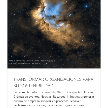
TRANSFORMAR ORGANIZACIONES PARA
SU SOSTENIBILIDAD
Por
administrador
|
enero 8th, 2025
|
Categorías:
Articles
,
Crónica de eventos
,
Noticias
,
Recursos
|
Etiquetas:
generar
cultura de empresa
,
innovar en procesos
,
resolver
problemas en procesos
,
transformar organizaciones