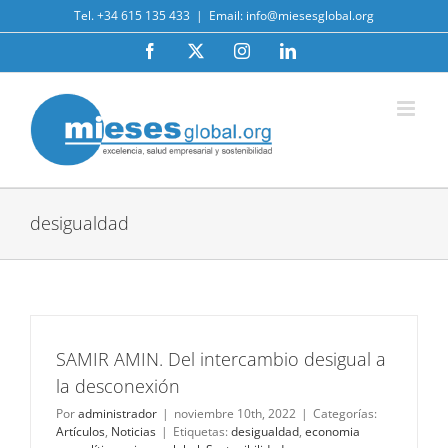
Saltar
Tel. +34 615 135 433
|
Email: info@miesesglobal.org
al
contenido
Facebook
X
Instagram
LinkedIn
desigualdad
SAMIR AMIN. Del intercambio desigual a
la desconexión
Por
administrador
|
noviembre 10th, 2022
|
Categorías:
Artículos
,
Noticias
|
Etiquetas:
desigualdad
,
economia