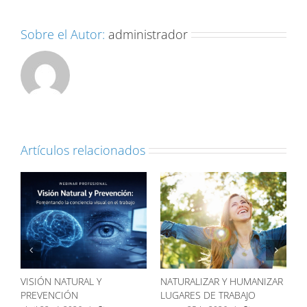
Sobre el Autor:
administrador
Artículos relacionados
NIZAR
GESTIÓN ESTRATÉGICA DE
LENGUAJE FINANCIERO EN
PERSONAS Y SALUD MENTAL
SALUD Y SOSTENIBILIDAD