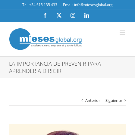
Saltar
Tel. +34 615 135 433
|
Email: info@miesesglobal.org
al
contenido
Facebook
X
Instagram
LinkedIn
LA IMPORTANCIA DE PREVENIR PARA
APRENDER A DIRIGIR
Anterior
Siguiente
Ver
imagen